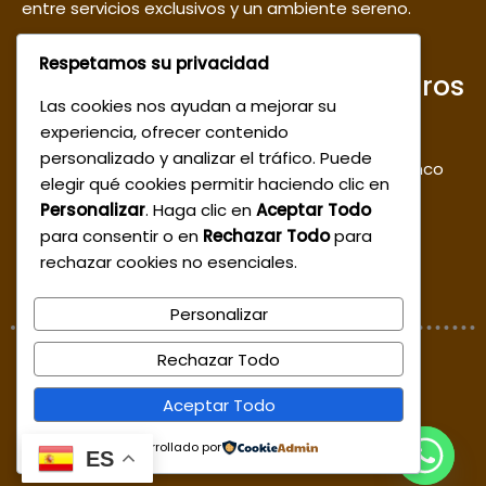
entre servicios exclusivos y un ambiente sereno.
Respetamos su privacidad
Ponte en contacto con nosotros
Las cookies nos ayudan a mejorar su
experiencia, ofrecer contenido
Sede 1: Centro, Calle de la Cruz, Cl. 36 #9-96,
personalizado y analizar el tráfico. Puede
segundo piso / Sede 2 : Centro calle del estanco
elegir qué cookies permitir haciendo clic en
del aguardiente
Personalizar
. Haga clic en
Aceptar Todo
reservas@relaxspacartagena.com.co
para consentir o en
Rechazar Todo
para
rechazar cookies no esenciales.
+57 300 6386278
Personalizar
Rechazar Todo
© 2026 www.relaxspacartagena.com.co
Aceptar Todo
Desarrollado por
ES