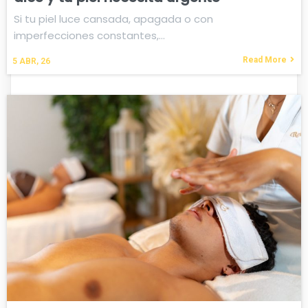
Si tu piel luce cansada, apagada o con
imperfecciones constantes,…
Read More
5
ABR, 26