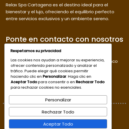
Relax Spa Cartagena es el destino ideal para el
bienestar y el lujo, ofreciendo el equilibrio perfecto
entre servicios exclusivos y un ambiente sereno.
Ponte en contacto con nosotros
Respetamos su privacidad
Sede 1: Centro, Calle de la Cruz, Cl. 36 #9-96,
Las cookies nos ayudan a mejorar su experiencia,
segundo piso / Sede 2 : Centro calle del estanco
ofrecer contenido personalizado y analizar el
del aguardiente
tráfico. Puede elegir qué cookies permitir
haciendo clic en
Personalizar
. Haga clic en
reservas@relaxspacartagena.com.co
Aceptar Todo
para consentir o en
Rechazar Todo
para rechazar cookies no esenciales.
+57 300 6386278
Personalizar
Rechazar Todo
© 2026 www.relaxspacartagena.com.co
Aceptar Todo