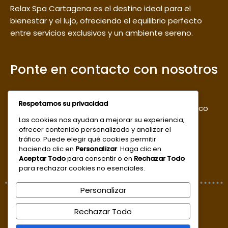
Relax Spa Cartagena es el destino ideal para el
bienestar y el lujo, ofreciendo el equilibrio perfecto
entre servicios exclusivos y un ambiente sereno.
Ponte en contacto con nosotros
Sede 1: Centro, Calle de la Cruz, Cl. 36 #9-96,
Respetamos su privacidad
segundo piso / Sede 2 : Centro calle del estanco
Las cookies nos ayudan a mejorar su experiencia,
del aguardiente
ofrecer contenido personalizado y analizar el
reservas@relaxspacartagena.com.co
tráfico. Puede elegir qué cookies permitir
haciendo clic en
Personalizar
. Haga clic en
Aceptar Todo
para consentir o en
Rechazar Todo
+57 300 6386278
para rechazar cookies no esenciales.
Personalizar
© 2026 www.relaxspacartagena.com.co
Rechazar Todo