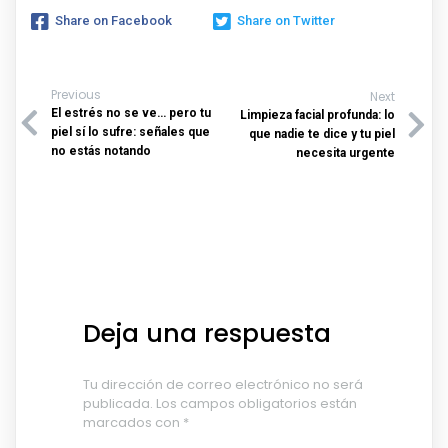
Share on Facebook
Share on Twitter
Previous
Next
El estrés no se ve… pero tu
Limpieza facial profunda: lo
piel sí lo sufre: señales que
que nadie te dice y tu piel
no estás notando
necesita urgente
Deja una respuesta
Tu dirección de correo electrónico no será
publicada.
Los campos obligatorios están
marcados con
*